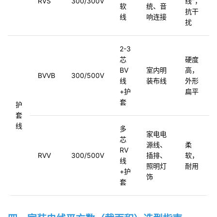
RVS
300/300V
线"，
软
统、音
抗干
线
响连接
扰
2-3
芯
硬度
BV
室内明
高，
BVVB
300/500V
线
装布线
外形
+护
扁平
套
护
套
线
多
家电电
芯
源线、
柔
RV
RVV
300/500V
插排、
软，
线
照明灯
耐用
+护
饰
套