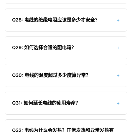
泥开裂；4）不符合电气安装规范。正确做法是：电
旧房子电路改造的注意事项：1）全面检查原有线路
入口，如管道孔洞等。
线必须穿管后再埋入墙内。常用的线管有PVC管、
老化情况，必要时更换全部电线；2）根据现代家庭
金属管等。穿管不仅能保护电线，还便于日后维修
+
Q28: 电线的绝缘电阻应该是多少才安全？
用电需求，重新设计电路布局；3）增加插座数量，
和更换。
减少插线板使用；4）安装漏电保护器和空气开关；
电线的绝缘电阻是衡量其绝缘性能的重要指标。根
5）确保接地系统完善；6）更换老旧的开关插座；
据国家标准，低压电线（额定电压≤500V）的绝缘
7）对于无法穿管的区域，可使用明装线槽；8）改
+
Q29: 如何选择合适的配电箱？
电阻应符合以下要求：1）新电线的绝缘电阻应
造后进行全面的电路测试；9）保留改造后的电路
≥0.5MΩ；2）运行中的电线绝缘电阻应≥0.2MΩ；
选择配电箱的方法：1）根据家庭电路回路数量选择
图，便于日后维修；10）请专业电工进行改造，确
3）对于重要线路，绝缘电阻应更高；4）测量绝缘
合适尺寸，一般3-4室住宅需要12-16回路；2）选择
保施工质量。
电阻应使用兆欧表，测量前应断开电源并放电；5）
+
Q30: 电线的温度超过多少度算异常？
材质为金属或阻燃塑料的配电箱；3）确保配电箱防
绝缘电阻过低会增加漏电风险，应及时更换电线；
护等级符合要求（IP30以上）；4）内部铜排应厚
电线的正常工作温度一般不应超过绝缘材料的允许
6）潮湿环境下，绝缘电阻会有所下降，应加强防潮
实，连接可靠；5）选择知名品牌产品，确保质量；
温度。对于常用的聚氯乙烯（PVC）绝缘电线，其
措施。
6）配电箱应具备良好的散热性能；7）考虑未来扩
+
Q31: 如何延长电线的使用寿命？
长期工作温度不应超过70℃。判断电线温度是否异
展需求，预留1-2个备用回路；8）暗装配电箱深度
常的方法：1）用手触摸电线表面，如果感觉明显发
延长电线使用寿命的方法：1）避免电线长期过载运
应≥12cm，明装≥8cm；9）检查配电箱的防护门是
烫（超过50℃），属于异常情况；2）电线绝缘层
行；2）保持电线周围环境干燥，避免受潮；3）防
否严密。
变色或有异味，说明温度过高；3）空气开关频繁跳
Q32: 电线为什么会发热？正常发热和异常发热有