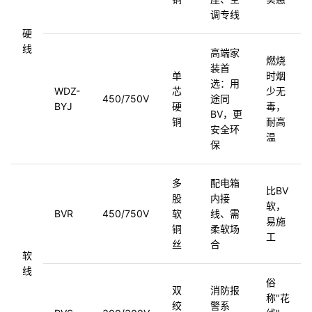
调专线
硬
线
高端家
燃烧
装首
单
时烟
选：用
WDZ-
芯
少无
450/750V
途同
BYJ
硬
毒，
BV，更
铜
耐高
安全环
温
保
多
配电箱
比BV
股
内接
软，
BVR
450/750V
软
线、需
易施
铜
柔软场
工
丝
合
软
线
俗
双
消防报
称"花
绞
警系