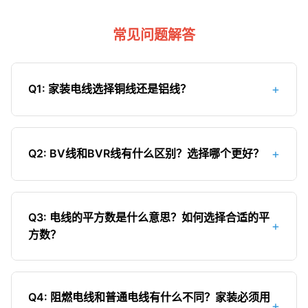
常见问题解答
+
Q1: 家装电线选择铜线还是铝线？
强烈建议选择铜线。铜线的导电性能、抗氧化能力
和使用寿命都远优于铝线。虽然铜价比铝价高，但
+
Q2: BV线和BVR线有什么区别？选择哪个更好？
从安全和长期使用角度考虑，铜线是家装的不二之
选。铝线容易氧化、接头松动发热，存在安全隐
BV线是单芯硬线，BVR线是多股软线。BV线价格更
患，现已不推荐用于家装。
经济，散热更好，使用寿命更长，适合墙内暗敷等
Q3: 电线的平方数是什么意思？如何选择合适的平
+
固定场所；BVR线柔韧性好，便于穿管和接线，适
方数？
合配电箱内接线或需要经常弯曲的场合。家装中，
BV线通常是墙内布线的首选。
电线的平方数指的是电线导体的横截面积（单位：
平方毫米）。平方数决定了电线的载流量（可通过
Q4: 阻燃电线和普通电线有什么不同？家装必须用
+
的最大电流）。一般来说，照明回路用1.5mm²，普