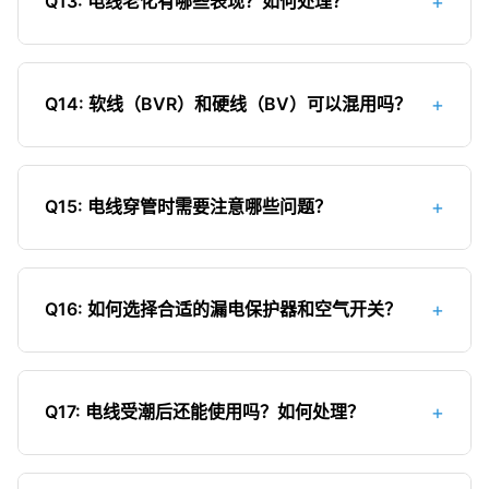
+
Q13: 电线老化有哪些表现？如何处理？
应留有20%的余量。
家装中必须安装地线，这是保障用电安全的基本要
求。特别是对于金属外壳的电器（如洗衣机、冰
电线老化的表现：1）绝缘层变硬、变脆，容易开
箱、空调等），接地线尤为重要。在插座安装时，
裂；2）绝缘层变色，失去光泽；3）电线外皮出现
必须使用三孔插座并正确连接地线。
+
Q14: 软线（BVR）和硬线（BV）可以混用吗？
裂纹或剥落；4）通电时电线发热异常；5）经常出
现跳闸现象。处理方法：1）对于轻微老化的电线，
软线和硬线可以混用，但需要注意以下几点：1）连
可加强绝缘保护；2）对于严重老化的电线，必须更
接时要确保接触良好，软线最好烫锡后再与硬线连
换新线；3）平时注意避免电线长期过载、高温烘烤
+
Q15: 电线穿管时需要注意哪些问题？
接；2）两种电线的截面积应匹配，最好使用相同或
等加速老化的因素。
相近规格；3）在同一回路中混用两种电线时，载流
电线穿管时的注意事项：1）选择合适直径的线管，
量应按照较小截面积的电线计算；4）接头必须处理
电线截面积不应超过线管截面积的40%；2）避免死
好，避免松动发热；5）对于重要线路，建议统一使
+
Q16: 如何选择合适的漏电保护器和空气开关？
弯，弯曲半径应大于线管直径的6倍；3）穿管前检
用同一种类型的电线，以保证线路的一致性和可靠
查线管是否有毛刺，避免损伤电线绝缘层；4）多根
选择漏电保护器和空气开关的方法：1）根据回路电
性。
电线穿同一根管时，要确保散热良好；5）线管连接
流选择额定电流：照明回路一般用10-16A，插座回
处要密封好，防止水泥、沙子等进入；6）穿线时可
+
Q17: 电线受潮后还能使用吗？如何处理？
路用16-20A，空调回路用20-32A；2）漏电保护器
使用滑石粉等润滑，避免强行拉扯导致电线损伤；
动作电流选择：家用一般选择30mA，动作时间≤0.1
电线受潮后的处理方法：1）轻微受潮的电线，可在
7）暗敷线管应固定牢固，避免日后移位。
秒；3）总开关容量根据家庭总用电负荷计算；4）