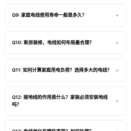
电线接头的安全处理方法：1）多股线必须烫锡，防
用PVC管。套管时要注意弯曲半径，避免损伤电线
止铜丝松散氧化；2）使用合格的接线端子或接线
绝缘层。
+
Q9: 家庭电线使用寿命一般是多久？
盒；3）接头处用绝缘胶带或热缩管包裹严实；4）
避免接头直接埋在墙内，应安装在接线盒中；5）不
家装电线的理论使用寿命一般在20-30年左右，但
同截面积的电线不宜直接对接；6）铝线接头需做特
实际使用寿命受多种因素影响：1）电线质量：优质
殊的抗氧化处理。
+
Q10: 新房装修，电线如何布局最合理？
电线使用寿命更长；2）使用环境：高温、潮湿环境
会缩短使用寿命；3）负载情况：长期过载会加速老
合理的电线布局应遵循以下原则：1）分路供电：照
化；4）安装质量：规范安装能延长使用寿命。建议
明、插座、空调等应分开回路；2）大功率电器单独
超过20年的老房子进行电路检查，必要时更换电
+
Q11: 如何计算家庭用电负荷？选择多大的电线？
布线：如空调、电热水器等应从配电箱单独引线；
线。
3）预留足够插座：避免使用过多插线板；4）考虑
计算家庭用电负荷的方法：1）统计所有电器的额定
未来需求：预留网络、智能家居等线路；5）规范布
功率；2）将功率相加得到总功率；3）根据公式：
线：横平竖直，避免交叉；6）设置漏电保护器和空
Q12: 接地线的作用是什么？家装必须安装地线
+
电流(A) = 功率(W) ÷ 电压(V)，计算总电流；4）根
吗？
气开关，确保用电安全。
据总电流选择合适截面积的电线。一般家庭用电负
荷计算：照明回路总功率≤1000W，插座回路总功
接地线的主要作用是防止触电事故。当电器发生漏
率≤2500W，空调回路单台≤2000W。选择电线时
电时，电流可通过地线流入大地，避免人体触电。