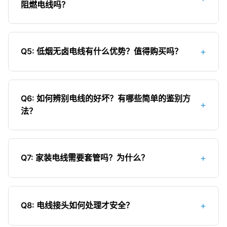
阻燃电线吗？
通插座回路用2.5mm²，大功率电器（如空调、电热
水器）用4mm²，入户总线用6-10mm²。选择时应
阻燃电线在绝缘材料中添加了阻燃剂，离开明火后
遵循"宁大勿小"的原则，为未来增加电器留有余量。
能自行熄灭，不会持续燃烧或蔓延。普通电线遇火
+
Q5: 低烟无卤电线有什么优势？值得购买吗？
会持续燃烧并可能引发火灾。现代家装强烈建议使
用阻燃电线（ZR系列），这是保障家庭用电安全的
低烟无卤电线（WD系列）具有两大优势：一是燃烧
基本要求，也是建筑电气规范的推荐标准。
时产生的烟雾浓度极低，二是不产生有毒的卤素气
Q6: 如何辨别电线的好坏？有哪些简单的鉴别方
+
体。这在火灾发生时能极大提高逃生机会。虽然价
法？
格较高，但从安全角度考虑，非常值得购买，特别
是在卧室、客厅等人员密集区域。如果预算允许，
鉴别电线好坏的方法：1）看标识：正规产品应有完
建议全屋使用低烟无卤电线。
整的厂名、型号、规格等信息；2）看铜芯：优质铜
+
Q7: 家装电线需要套管吗？为什么？
芯呈紫红色，有光泽，杂质少；3）试韧性：优质电
线绝缘层韧性好，不易撕裂；4）称重量：同规格电
家装电线必须套管！套管的主要作用：1）保护电线
线，优质产品分量更重；5）燃烧测试：阻燃电线离
不受机械损伤；2）防止电线短路引发火灾；3）便
开明火后应立即熄灭；6）查看证书：应有3C认证
+
Q8: 电线接头如何处理才安全？
于日后维修和更换电线；4）符合电气安装规范要
等相关资质证书。
求。常用的套管有PVC管和金属管，一般家装多使