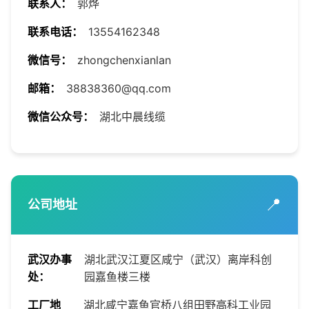
9）沟通能力：能理解您的需求并给出专业建议；
联系人：
郭烨
10）完工后提供电路图，便于日后维修。
联系电话：
13554162348
微信号：
zhongchenxianlan
邮箱：
38838360@qq.com
微信公众号：
湖北中晨线缆
📍
公司地址
武汉办事
湖北武汉江夏区咸宁（武汉）离岸科创
处：
园嘉鱼楼三楼
工厂地
湖北咸宁嘉鱼官桥八组田野高科工业园