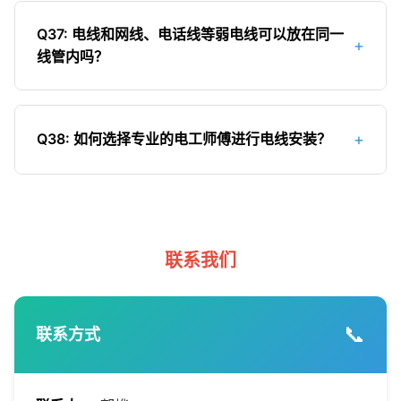
伤，必须更换新线；4）对于暗敷在墙内的破损电
线管后再埋入墙内；2）设置保护槽：明装电线应使
购买时应检查产品上的3C认证标志和证书编号。
线，如果无法局部修复，应更换整段电线；5）修复
Q37: 电线和网线、电话线等弱电线可以放在同一
+
用保护槽或线槽；3）避免损伤：施工时避免钉子、
线管内吗？
后的电线应进行绝缘测试，确保安全；6）对于重要
钻头等损伤电线；4）防火保护：使用阻燃电线，安
线路或经常移动的电线，建议更换新线以确保安
装在远离火源的位置；5）防潮保护：在潮湿区域
强电线（220V/380V）和弱电线（网线、电话线
全；7）临时修复后，应尽快安排永久解决方案。
（如卫生间、厨房）加强防潮措施；6）防鼠保护：
等）绝对不可以放在同一线管内！原因：1）强电线
+
Q38: 如何选择专业的电工师傅进行电线安装？
使用金属线管或防鼠PVC管；7）过载保护：安装合
会产生电磁场，干扰弱电线的信号传输；2）强电线
适的空气开关；8）漏电保护：安装漏电保护器；
发生故障时可能损坏弱电设备；3）不符合电气安装
选择专业电工师傅的方法：1）查看电工证：确保师
9）定期检查：定期检查电线的使用情况，发现问题
规范。正确做法：1）强电线和弱电线应分开穿管；
傅持有有效的电工特种作业操作证；2）经验丰富：
及时处理。
2）平行敷设时，距离应≥30cm；3）交叉敷设时，
优先选择有多年家装电路安装经验的师傅；3）口碑
应采取屏蔽措施或垂直交叉；4）弱电线应使用屏蔽
良好：可通过朋友推荐或查看评价了解；4）专业知
联系我们
线，减少干扰；5）弱电线管应选择金属管或屏蔽软
识：能解答您关于电路设计、电线选择的问题；5）
管；6）在配电箱和弱电箱内，强弱电也应分开布
规范施工：施工时应遵循电气安装规范，布线整
置。
齐；6）提供质保：正规电工应提供一定期限的质保
📞
联系方式
服务；7）安全意识：重视安全措施，操作规范；
8）价格合理：价格过低的电工可能存在质量隐患；