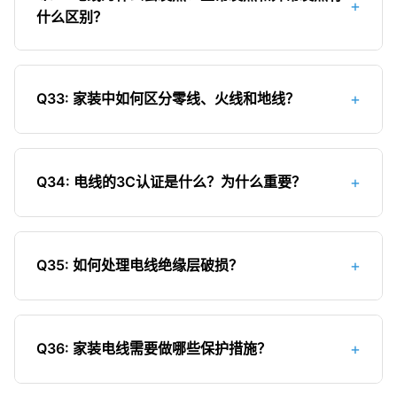
+
止电线受到机械损伤，如挤压、拉扯等；4）远离高
什么区别？
闸，可能是电线过载发热导致；4）电器运行异常，
温热源，如热水器、暖气等；5）定期检查电线绝缘
如灯光闪烁、电机转速变慢等。发现温度异常应立
层是否完好；6）正确安装，避免电线扭曲或过度弯
电线发热的原因：1）电阻损耗：电流通过电线时会
即减少负载或检查线路故障。
曲；7）选择优质电线产品；8）做好电线的防护措
产生热量，这是正常现象；2）过载：电流超过电线
+
Q33: 家装中如何区分零线、火线和地线？
施，如穿管、设置保护槽等；9）避免电线与化学物
额定载流量时，热量会明显增加；3）接触不良：接
质接触；10）发现电线老化或损伤，及时修复或更
头松动会导致接触电阻增大，产生局部高温；4）电
区分零线、火线和地线的方法：1）颜色区分：火线
换。
线老化：绝缘层老化可能导致内部短路发热。正常
一般为红色或棕色，零线为蓝色或黑色，地线为黄
发热与异常发热的区别：正常发热时，电线温度较
+
Q34: 电线的3C认证是什么？为什么重要？
绿双色；2）位置区分：三孔插座的接线方式为"左
低（一般不超过50℃），且均匀分布；异常发热
零右火上接地"；3）测电笔测试：火线能使测电笔
3C认证（China Compulsory Certification）是中
时，电线温度明显升高（超过70℃），可能伴有异
氖管发光，零线和地线不发光；4）电压测试：用万
国强制性产品认证制度，对涉及人身安全和公共安
味、绝缘层变色或局部发热严重等现象。
用表测量，火线与零线之间的电压约为220V，火线
+
Q35: 如何处理电线绝缘层破损？
全的产品实施强制认证。电线作为重要的电气产
与地线之间的电压也约为220V，零线与地线之间的
品，必须获得3C认证才能在市场上销售。3C认证的
电线绝缘层破损的处理方法：1）轻微破损：可使用
电压接近0V；5）标识区分：线上通常有字母标
重要性：1）确保产品符合国家标准，质量有保障；
绝缘胶带缠绕修复，缠绕时要紧密，覆盖完整；2）
识，L为火线，N为零线，PE为地线。
2）验证产品的安全性和可靠性；3）防止劣质产品
+
Q36: 家装电线需要做哪些保护措施？
中度破损：可使用热缩管修复，加热后热缩管会紧
流入市场；4）是消费者选购电线的重要参考依据；
密包裹电线；3）严重破损：如果导体已经暴露或损
家装电线的保护措施：1）穿管保护：电线必须穿入
5）没有3C认证的电线存在安全隐患，不应购买。