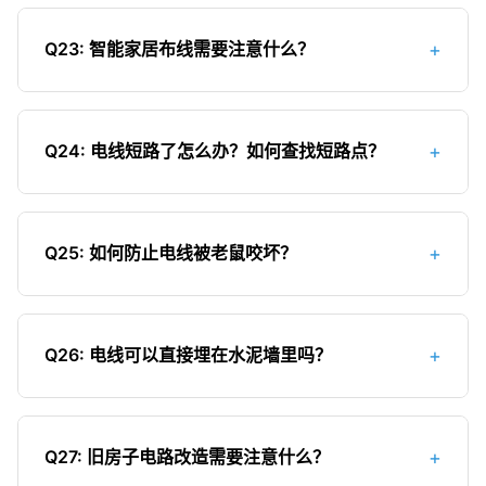
电线安装后的验收要点：1）检查所有插座是否有
3）安装合适的空气开关；4）定期检查线路运行情
致接触不良；4）最好选择同类型的电线（同为BV
电，接线是否正确（左零右火上接地）；2）测试漏
况。
线或同为BVR线）；5）对于重要线路，建议使用同
+
Q23: 智能家居布线需要注意什么？
电保护器是否正常工作；3）检查电线绝缘电阻是否
一品牌的电线，以保证质量的一致性；6）混用前检
符合要求（使用兆欧表测量）；4）验证所有开关能
智能家居布线的注意事项：1）预留足够的网络线
查电线的外观、标识等是否符合要求。
否正常控制相应灯具；5）检查线管敷设是否横平竖
路，建议使用六类或超六类网线；2）考虑WiFi信号
直，固定是否牢固；6）确认配电箱内接线是否整
+
Q24: 电线短路了怎么办？如何查找短路点？
覆盖，必要时预留AP点位；3）为智能设备预留独
齐，标识是否清晰；7）测试各回路的负载能力；
立回路和电源插座；4）重要区域可预留有线电视和
电线短路的处理方法：1）立即断开电源总开关，避
8）索取电路图，以便日后维修参考。
电话线路；5）考虑未来扩展需求，预留足够的线管
免扩大故障；2）检查配电箱内是否有明显的烧蚀痕
空间；6）智能家居控制系统应单独布线；7）选择
+
Q25: 如何防止电线被老鼠咬坏？
迹；3）逐一排查各回路，找到故障回路；4）检查
质量好的弱电线材，确保信号传输稳定；8）所有弱
该回路的插座、开关、灯具等设备；5）使用万用表
防止电线被老鼠咬坏的方法：1）使用金属线管或防
电线管与强电线管应保持一定距离（≥30cm），避
测量线路通断；6）对于暗敷线路，可使用线路故障
鼠PVC管；2）线管连接处要密封好，避免老鼠进
免信号干扰。
检测仪查找短路点；7）如自己无法处理，应请专业
+
Q26: 电线可以直接埋在水泥墙里吗？
入；3）在电线密集区域放置驱鼠剂；4）保持环境
电工维修；8）修复后，先进行绝缘测试，确认安全
清洁，减少老鼠食物来源；5）定期检查线路，特别
电线绝对不可以直接埋在水泥墙里！这是非常危险
后再通电。
是在墙角、天花板等隐蔽处；6）对于已经被老鼠啃
的做法。原因：1）水泥的碱性会腐蚀电线绝缘层；
咬的电线，应更换新线并加强保护；7）在老鼠经常
+
Q27: 旧房子电路改造需要注意什么？
2）日后无法维修或更换；3）电线发热可能导致水
出没的地方，可安装捕鼠装置；8）封堵可能的老鼠