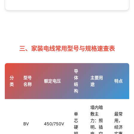
三、家装电线常用型号与规格速查表
导
分
型号
体
主要用
额定电压
特点
类
名称
结
途
构
墙内暗
单
敷主
最常
芯
力：照
用，
BV
450/750V
硬
明、插
经济
铜
座、空
实惠