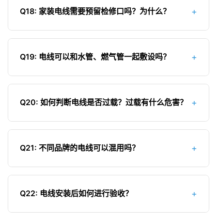
干燥环境中自然晾干后继续使用；2）严重受潮的电
选择知名品牌产品，确保质量和安全性；5）按照国
+
Q18: 家装电线需要预留检修口吗？为什么？
线，特别是绝缘层已受损的，应更换新线；3）检查
家规范要求，插座回路必须安装漏电保护器；6）定
受潮电线是否有短路或漏电现象；4）对于埋在墙内
家装电线必须预留检修口！预留检修口的重要性：
期测试漏电保护器的可靠性。
的受潮电线，如果无法确定损伤程度，建议更换新
1）便于日后线路维修和更换；2）方便检查线路老
线；5）预防电线受潮的措施：做好线管密封，避免
+
Q19: 电线可以和水管、燃气管一起敷设吗？
化情况；3）当发生短路或漏电故障时，可以快速定
水管渗漏，保持室内干燥。
位和处理；4）符合电气安装规范要求。检修口的位
电线不应与水管、燃气管一起敷设，应保持一定距
置应设置在：1）线路分支处；2）电线接头处；3）
离。原因：1）水管漏水可能导致电线受潮短路；
配电箱周围；4）容易发生故障的区域。检修口应保
+
Q20: 如何判断电线是否过载？过载有什么危害？
2）燃气管泄漏与电线接触存在火灾隐患；3）水管
持畅通，不得被家具或装饰物遮挡。
和燃气管的维修可能损伤电线；4）不符合电气安全
判断电线过载的方法：1）电线表面发热异常；2）
规范。正确做法：1）电线与水管、燃气管平行敷设
空气开关频繁跳闸；3）插座或开关发热；4）电器
时，距离应≥50mm；2）交叉敷设时，距离应
+
Q21: 不同品牌的电线可以混用吗？
运行不正常，如灯光变暗；5）电线绝缘层变色。过
≥25mm；3）如必须接近，应采取有效的隔离保护
载的危害：1）加速电线老化，缩短使用寿命；2）
不同品牌的电线原则上可以混用，但需要注意以下
措施；4）优先考虑电线在上，水管在下的敷设方
可能导致绝缘层熔化，引发短路火灾；3）损坏电器
几点：1）确保所有电线都符合国家标准，具有3C认
式。
设备；4）存在触电风险。预防措施：1）合理选择
+
Q22: 电线安装后如何进行验收？
证；2）混用的电线应具有相同的截面积和绝缘等
电线截面积；2）避免在同一插座上连接过多电器；
级；3）连接时要确保接触良好，避免因线径差异导