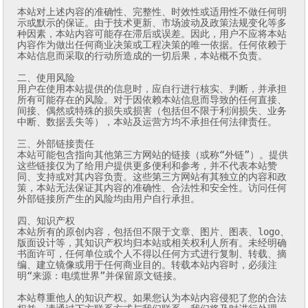
本站对上述内容的准确性、完整性、时效性或适用性不做任何明
示或默示的保证。由于技术更新、市场波动及政策法规变化等多
种因素，本站内容可能存在滞后或误差。因此，用户不应将本站
内容作为做出任何商业决策或工程决策的唯一依据。任何依赖于
本站信息而采取的行动所造成的一切后果，本站概不负责。

二、使用风险

用户在使用本站提供的信息时，应自行进行核实、判断，并承担
所有可能存在的风险。对于因依赖本站信息而导致的任何直接、
间接、偶然或特殊的损失或损害（包括但不限于利润损失、业务
中断、数据丢失等），本站及运营方均不承担任何法律责任。

三、外部链接责任

本站可能包含指向其他第三方网站的链接（或称“外链”）。提供
这些链接仅为了给用户提供更多便利和参考，并不代表本站赞
同、支持或对其内容负责。这些第三方网站有其独立的内容和政
策，本站无法保证其内容的准确性、合法性和安全性。访问任何
外部链接所产生的风险均由用户自行承担。

四、知识产权

本站所有的原创内容，包括但不限于文章、图片、图表、logo、
版面设计等，其知识产权均归本站或相关权利人所有。未经明确
书面许可，任何单位或个人不得以任何方式进行复制、转载、摘
编、建立镜像或用于任何商业目的。转载本站内容时，必须注
明“来源：电缆世界”并保留原文链接。

本站尊重他人的知识产权。如果您认为本站内容侵犯了您的合法