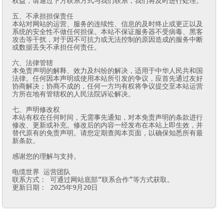
权益，请通过下方联系方式与我们联系，我们将及时进行处理。

五、不承担担保责任

本站对网站的运营、服务的连续性、信息的及时终止或更正以及
系统的安全性不做任何担保。本站不保证服务器不受病毒、黑客
攻击等干扰，对于因不可抗力或无法控制的原因造成的服务中断
或数据丢失不承担任何责任。

六、法律管辖

本免责声明的解释、效力及纠纷的解决，适用于中华人民共和国
法律。任何因本声明或使用本站所引发的争议，应首先通过友好
协商解决；协商不成的，任何一方均有权将争议提交至本站运营
方所在地有管辖权的人民法院诉讼解决。

七、声明修改权

本站有权在任何时间，无需事先通知，对本免责声明的条款进行
修改、更新或补充。修改后的内容一经发布在本站上即生效，并
替代原有的免责声明。请您定期查阅本页面，以确保知悉所有最
新条款。

感谢您的理解与支持。

电缆世界 运营团队

联系方式： 可通过网站底部“联系合作”等方式获取。

更新日期： 2025年9月20日