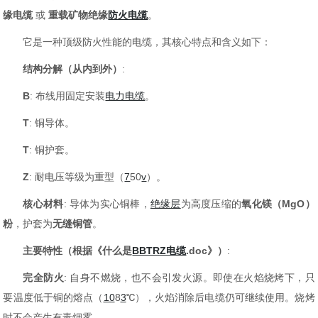
缘电缆
或
重载矿物绝缘
防火电缆
。
它是一种顶级防火性能的电缆，其核心特点和含义如下：
结构分解（从内到外）
:
B
: 布线用固定安装
电力电缆
。
T
: 铜导体。
T
: 铜护套。
Z
: 耐电压等级为重型（
7
50
v
）。
核心材料
: 导体为实心铜棒，
绝缘层
为高度压缩的
氧化镁（MgO）
粉
，护套为
无缝铜管
。
主要特性（根据《什么是
BBTRZ电缆
.doc》）
:
完全防火
: 自身不燃烧，也不会引发火源。即使在火焰烧烤下，只
要温度低于铜的熔点（
10
8
3
℃），火焰消除后电缆仍可继续使用。烧烤
时不会产生有毒烟雾。