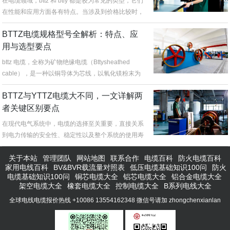
在电缆领域，bttz 和 btly 都是较为常见的类型，它们
在性能和应用方面各有特点。当涉及到价格比较时，
情况并非简单直...
BTTZ电缆规格型号全解析：特点、应
用与选型要点
bttz 电缆，全称为矿物绝缘电缆（Bttysheathed
cable），是一种以铜导体为芯线，以氧化镁粉末为
绝缘材料...
BTTZ与YTTZ电缆大不同，一文详解两
者关键区别要点
在现代电气系统中，电缆的选择至关重要，直接关系
到电力传输的安全性、稳定性以及整个系统的使用寿
命。bttz电缆和yttz电...
关于本站
管理团队
网站地图
联系合作
电缆百科
防火电缆百科
家用电线百科
BV&BVR载流量对照表
低压电缆基础知识100问
防火
电缆基础知识100问
铜芯电缆大全
铝芯电缆大全
铝合金电缆大全
架空电缆大全
橡套电缆大全
控制电缆大全
B系列电线大全
全球电线电缆报价热线 +10086 13554162348 微信号请加 zhongchenxianlan