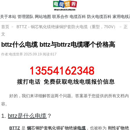
关于本站
管理团队
网站地图
联系合作
电缆百科
防火电缆百科
家用电线
首页
BTTZ - 铜芯氧化镁绝缘铜护套防火电缆（重型，750V）
正
文
bttz什么电缆 bttz与bttrz电缆哪个价格高
作者:电缆世界
2025.09.19
阅读:817
好的，我们来详细解答这两个问题。答案基于您提供的所有文档内
容。
1.
bttz是什么电缆
？
BTTZ
是
铜
芯铜护套氧化镁矿物绝缘
电缆
，也被称为
刚性矿物绝