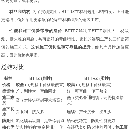
艺更复杂，成本更高。
材料和结构
: 为了实现柔性，BTTRZ在材料选用和结构设计上可能
更精细，例如采用更柔软的绝缘带材和特殊的铠装工艺。
性能和施工优势带来的溢价
: BTTRZ解决了BTTZ刚性大、易吸
潮、接头难的问题，具有更好的弯曲特性、更长的连续生产长度和更简
便的施工方式。这种
施工便利性和可靠性的提升
，使其产品附加值更
高，因此价格也更贵。
总结对比
特性
BTTZ (刚性)
BTTRZ (柔性)
价格
较低
(同规格中价格最便宜)
较高
(同规格中价格最高)
柔韧性
差，刚性大，弯曲困难
好，可弯曲，便于敷设
施工难
低（类似普通电缆，无需特殊接
高（对接头密封要求极高）
度
头）
生产长
受限制，接头多
连续生产长度长，接头少
度
防潮性
氧化镁易吸潮，是致命弱点
结构更稳定，防潮性能更好
核心优
防火性能的“黄金标准”，价
在继承良好防火性的同时，
施工便