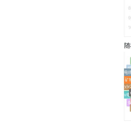
随
电
矿
低烟无
优质低烟
yj
光伏电
vv