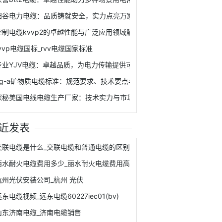
阳谷电力电缆：品质铸就安全，实力点亮万家灯火
控制电缆kvvp2的卓越性能与广泛应用领域解析
rvvp电缆国标_rvv电缆国家标准
专业YJV电缆：卓越品质，为电力传输提供可靠保障
ng-a矿物质电缆标准：规范要求、技术要点与应用准则全解析
探秘美国电线电缆生产厂家：技术实力与市场影响力解析
近发表
交联电缆是什么_交联电缆和普通电缆的区别
丽水耐火电缆费用多少_丽水耐火电缆费用高吗
杭州光伏安装公司_杭州 光伏
东电缆视频_远东电缆60227iec01(bv)
山东济南电缆_济南电缆销售