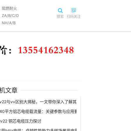
阻燃耐火
ZA/B/C/D
搜索
扫码关注
NH/A/B
机文章
vv22与vv区别大揭秘，一文带你深入了解其中差异
240平方铝芯电缆载流量：关键参数与应用要点全解析
yjv22 铜芯电缆压力探讨
东营bttz电缆：卓越性能助力多样场景用电需求