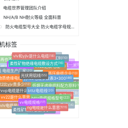
电缆世界管理团队介绍
NH/A/B NH耐火等级 全面科普
防火电缆型号大全 防火电缆字母规格型号
机标签
vlv和yjlv是什么电缆
(18)
vv电缆是代表什么
(12)
vv和vjv电缆的区别
(10)
特种电缆是什么
再也不用担心质量差
(10)
(60)
柔性矿物绝缘电缆敷设方式
(16)
耐火电线价格
(14)
wdzbn_yjy什么电缆
vv22铠装电缆
(10)
(22)
五芯铝电缆多少钱一米
(9)
低烟无卤电缆与阻燃电缆区别
低烟无卤电缆等级
(12)
(17)
kvvp电缆什么意思
(10)
线 电缆生产厂家
(20)
特高压电缆企业
光伏用铝线
(13)
(55)
yjv22电缆参数表3*300
物质绝缘电缆多少钱一米
(46)
(81)
wdz-yjy电缆是什么意思
(46)
yjv22电缆技术参数
(10)
卤电缆和普通电缆的价格
(39)
无卤电缆哪里找
(20)
v22比yjv贵多少
交联电缆厂电话
(12)
(19)
低烟无卤电缆料配方原料
(155)
vlv22电缆具体参数
(10)
什么叫交联电缆
(19)
光伏 电缆
bttz电缆线
(33)
(20)
rvvp电缆是什么意思2x0.75
(13)
站常用电缆的型号
(18)
电缆有哪些规格
(29)
yjv32和yjv33的区别
yjlhv电缆
(15)
(15)
vv22是什么意思
特高压电缆行业2021年前景
(15)
bttz电缆规格型号
(26)
(22)
电缆电线批发
(10)
vv电缆标准的含义
(55)
vv电缆规格
(17)
烟台电缆有限公司
(12)
柔性矿物质绝缘电缆安装工法
(21)
vlv电缆是什么意思
vv电缆和yjv电缆
(19)
(14)
ng电缆是什么意思?
(11)
krvvp电缆
(17)
控制电缆
(16)
柔性矿物质电缆代号
(10)
yjv电缆单价
东营电缆销售
(11)
(20)