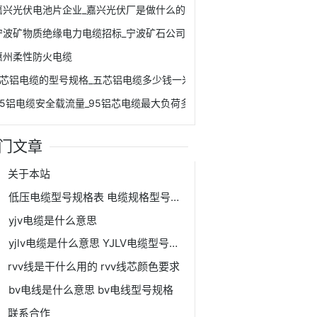
嘉兴光伏电池片企业_嘉兴光伏厂是做什么的
宁波矿物质绝缘电力电缆招标_宁波矿石公司
惠州柔性防火电缆
5芯铝电缆的型号规格_五芯铝电缆多少钱一米
95铝电缆安全载流量_95铝芯电缆最大负荷多少个千瓦
门文章
关于本站
低压电缆型号规格表 电缆规格型号表大全
yjv电缆是什么意思
yjlv电缆是什么意思 YJLV电缆型号规格表
rvv线是干什么用的 rvv线芯颜色要求
bv电线是什么意思 bv电线型号规格
联系合作