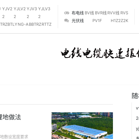
J
YJV2
YJLV2
YJV3
YJLV3
布电线
BV线
BVR线
RVV线
RVS
2
2
2
2
光伏线
PV1F
‌H1Z2Z2K‌
TRZ
BTLY
NG-A
BBTRZ
RTTZ
随
埋地做法
地敷设宽度要求