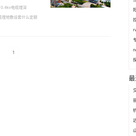
0.4kv电缆埋深
缆埋地敷设套什么定额
1
最
远