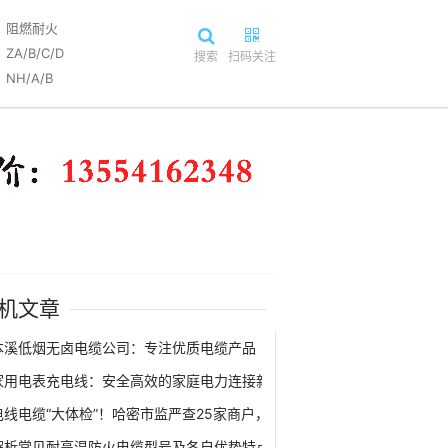
阻燃耐火
ZA/B/C/D
搜索
扫码关注
NH/A/B
机文章
本溪低烟无卤电缆公司：专注优质电缆产品
家用电表充电线：安全高效的家庭电力连接新枢纽
电线电缆“大体检”！哈密市监严查25家商户，这些隐患要当心
解析常见耐高温防火电缆型号及各自优势特点