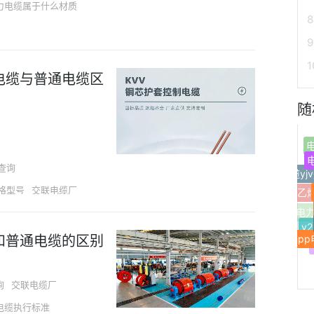
力电缆属于什么材质
电缆与普通电缆区
随
电缆y
查询
格型号
交联电缆厂
交联聚乙
艺
mp
y
海底电
和普通电缆的区别
家
询
交联电缆厂
电缆执行标准