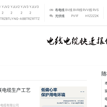
J
YJV2
YJLV2
YJV3
YJLV3
布电线
BV线
BVR线
RVV线
RVS
2
2
2
2
光伏线
PV1F
‌H1Z2Z2K‌
TRZ
BTLY
NG-A
BBTRZ
RTTZ
随
联电缆生产工艺
联电缆有限公司