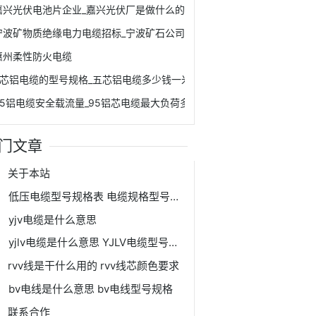
嘉兴光伏电池片企业_嘉兴光伏厂是做什么的
宁波矿物质绝缘电力电缆招标_宁波矿石公司
惠州柔性防火电缆
5芯铝电缆的型号规格_五芯铝电缆多少钱一米
95铝电缆安全载流量_95铝芯电缆最大负荷多少个千瓦
门文章
关于本站
低压电缆型号规格表 电缆规格型号表大全
yjv电缆是什么意思
yjlv电缆是什么意思 YJLV电缆型号规格表
rvv线是干什么用的 rvv线芯颜色要求
bv电线是什么意思 bv电线型号规格
联系合作