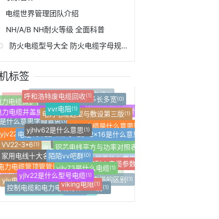
电缆世界管理团队介绍
NH/A/B NH耐火等级 全面科普
防火电缆型号大全 防火电缆字母规格型号
机标签
呼和浩特废电缆回收
(1)
电视机32英寸是多长多宽
(0)
vvr电阻
(1)
家用电线十大名牌排名榜
(1)
电力电缆保护管cpvc价格
(1)
电力电缆井盖施工规范要求
(1)
电力电缆选型与敷设第三版
(1)
电缆YJV22-4*95表示什么?
(1)
电力电缆作业证作业范围是什么
(1)
yjhlv62是什么意思
(1)
电缆保护管的用途
(1)
jv是什么意思字母意思
(1)
电缆YJV22-1Kv 3x25+2x16是什么意思
06kv电缆是什么意思
(1)
(1)
yjv22电缆一米重量表
yjv电缆图片大全
(1)
(1)
低烟无卤电缆料造粒机
(1)
型号yjv电缆是什么意思
(1)
yjv电缆线线径规格
(1)
铝芯电线平方与功率对照表
(1)
VV22-3*6
(1)
烯绝缘电缆工作温度
电力电缆选型手册
(1)
(1)
陌陌vv吧群
(0)
家用电线十大名牌排名图片
(1)
低烟无卤耐火电缆B1B2使用规范要求
家用电线品牌最好
(1)
(1)
YJV电力电缆1*185mm2(2并)
(1)
电视机尺寸32英寸
(0)
yjlv73是什么电缆
zr-yjlv是什么电缆
(1)
(1)
p电力电缆管顶管管道厚度
(1)
20是什么意思
力电缆施工及验收规范
低烟无卤耐火电缆参数
(1)
(1)
(1)
yjlv22是什么型号电缆
(1)
电缆vv代表什么意思
(1)
光伏项目铝芯电缆安装
(1)
用电线十大名牌排名及价格
(1)
vlv铝电缆的优点
viking电阻
yjv电缆是铝芯的吗
(1)
(1)
(1)
nhyjv是什么电缆线
(1)
高低压交联电缆的区别
(1)
控制电缆和电力电缆有什么区别
(1)
vvr是什么电缆线
(1)
yjv22-5*10什么意思
(1)
vvr是什么电缆
低压交联电缆耐压试验标准
(1)
(1)
铝缆
(1)