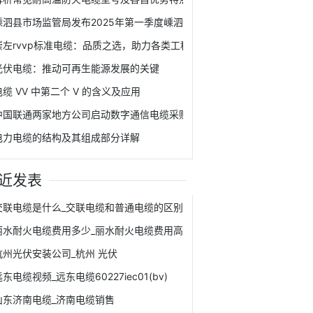
嵊泗县市场监管局发布2025年第一季度嵊泗县流通领域商品抽检结果，1
崇左rvvp标准电缆：品质之选，助力各类工程稳定运行
光伏电缆：推动可再生能源发展的关键
电缆 VV 中第二个 V 的含义及应用
中国联通两家地方公司启动数字通信电缆采购
电力电缆的结构及其组成部分详解
近发表
交联电缆是什么_交联电缆和普通电缆的区别
丽水耐火电缆费用多少_丽水耐火电缆费用高吗
杭州光伏安装公司_杭州 光伏
东电缆视频_远东电缆60227iec01(bv)
山东济南电缆_济南电缆销售