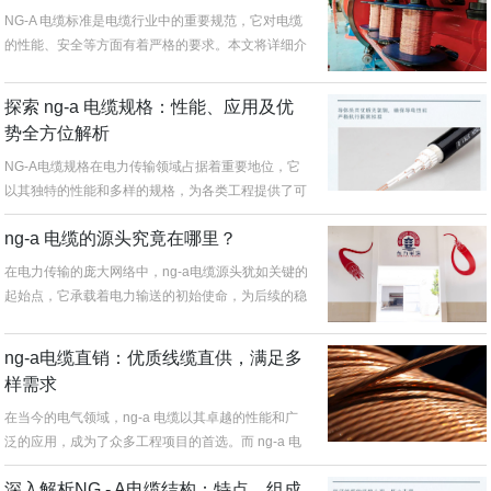
NG-A 电缆标准是电缆行业中的重要规范，它对电缆
的性能、安全等方面有着严格的要求。本文将详细介
绍 NG-A 电缆标准的...
探索 ng-a 电缆规格：性能、应用及优
势全方位解析
NG-A电缆规格在电力传输领域占据着重要地位，它
以其独特的性能和多样的规格，为各类工程提供了可
靠的电力传输解决方案。NG...
ng-a 电缆的源头究竟在哪里？
在电力传输的庞大网络中，ng-a电缆源头犹如关键的
起始点，它承载着电力输送的初始使命，为后续的稳
定供电奠定坚实基础。ng...
ng-a电缆直销：优质线缆直供，满足多
样需求
在当今的电气领域，ng-a 电缆以其卓越的性能和广
泛的应用，成为了众多工程项目的首选。而 ng-a 电
缆直销模式，更是为...
深入解析NG - A电缆结构：特点、组成