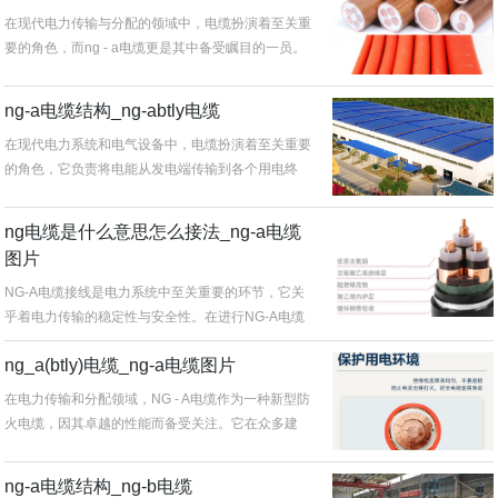
在现代电力传输与分配的领域中，电缆扮演着至关重
要的角色，而ng - a电缆更是其中备受瞩目的一员。
ng - a电缆，即柔...
ng-a电缆结构_ng-abtly电缆
在现代电力系统和电气设备中，电缆扮演着至关重要
的角色，它负责将电能从发电端传输到各个用电终
端，同时也承担着信号传输的重要...
ng电缆是什么意思怎么接法_ng-a电缆
图片
NG-A电缆接线是电力系统中至关重要的环节，它关
乎着电力传输的稳定性与安全性。在进行NG-A电缆
接线时，需要严格遵循一系...
ng_a(btly)电缆_ng-a电缆图片
在电力传输和分配领域，NG - A电缆作为一种新型防
火电缆，因其卓越的性能而备受关注。它在众多建
筑、工业等项目中承担着重...
ng-a电缆结构_ng-b电缆