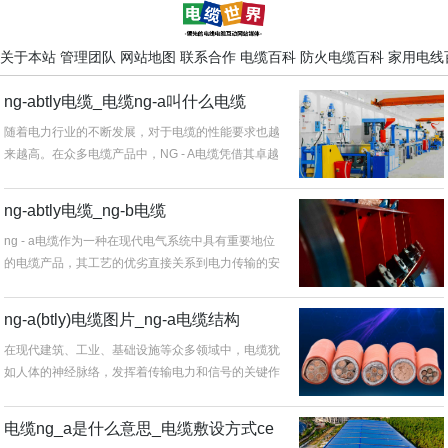
关于本站
管理团队
网站地图
联系合作
电缆百科
防火电缆百科
家用电线
ng-abtly电缆_电缆ng-a叫什么电缆
随着电力行业的不断发展，对于电缆的性能要求也越
来越高。在众多电缆产品中，NG - A电缆凭借其卓越
的性能和广泛的适用性，...
ng-abtly电缆_ng-b电缆
ng - a电缆作为一种在现代电气系统中具有重要地位
的电缆产品，其工艺的优劣直接关系到电力传输的安
全与稳定。随着科技的不...
ng-a(btly)电缆图片_ng-a电缆结构
在现代建筑、工业、基础设施等众多领域中，电缆犹
如人体的神经脉络，发挥着传输电力和信号的关键作
用。而全面、精确且实用的电缆...
电缆ng_a是什么意思_电缆敷设方式ce