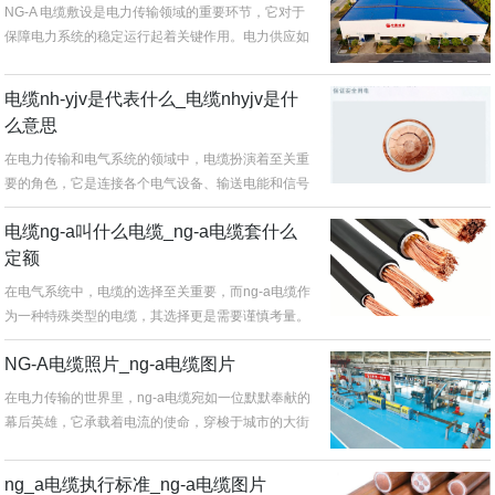
NG-A 电缆敷设是电力传输领域的重要环节，它对于
保障电力系统的稳定运行起着关键作用。电力供应如
同人体的血脉，贯穿于各个...
电缆nh-yjv是代表什么_电缆nhyjv是什
么意思
在电力传输和电气系统的领域中，电缆扮演着至关重
要的角色，它是连接各个电气设备、输送电能和信号
的关键桥梁。而“NG - A...
电缆ng-a叫什么电缆_ng-a电缆套什么
定额
在电气系统中，电缆的选择至关重要，而ng-a电缆作
为一种特殊类型的电缆，其选择更是需要谨慎考量。
ng-a电缆具有独特的性...
NG-A电缆照片_ng-a电缆图片
在电力传输的世界里，ng-a电缆宛如一位默默奉献的
幕后英雄，它承载着电流的使命，穿梭于城市的大街
小巷、工厂的各个角落。一...
ng_a电缆执行标准_ng-a电缆图片